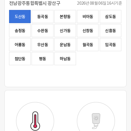
전남광주통합특별시 광산구
2026년 08월 06일 16시기준
도산동
동곡동
본량동
비아동
삼도동
송정동
수완동
신가동
신창동
신흥동
어룡동
우산동
운남동
월곡동
임곡동
첨단동
평동
하남동