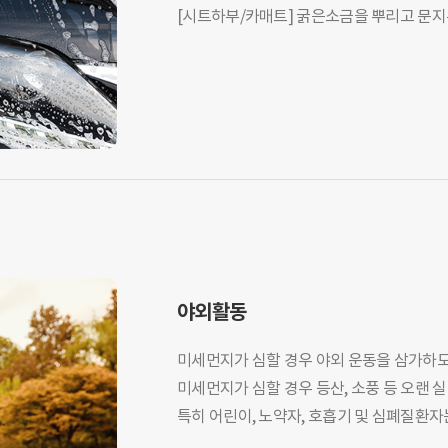
[시트하부/카매트] 굵은소금을 뿌리고 문지
야외활동
미세먼지가 심할 경우 야외 운동을 삼가하도
미세먼지가 심할 경우 등산, 소풍 등 오랜 
특히 어린이, 노약자, 호흡기 및 심폐질환