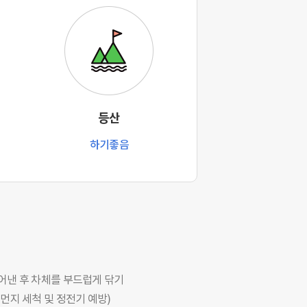
등산
하기좋음
어낸 후 차체를 부드럽게 닦기
먼지 세척 및 정전기 예방)