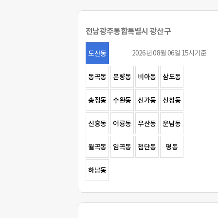
전남광주통합특별시 광산구
2026년 08월 06일 15시기준
도산동
동곡동
본량동
비아동
삼도동
송정동
수완동
신가동
신창동
신흥동
어룡동
우산동
운남동
월곡동
임곡동
첨단동
평동
하남동