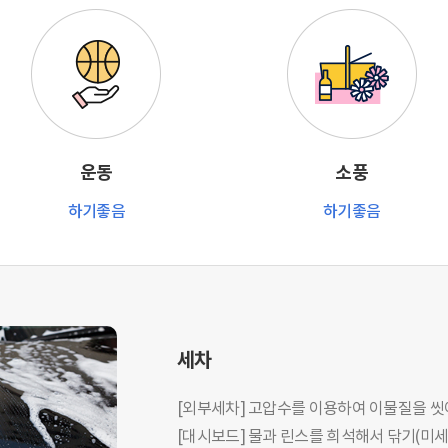
운동
소풍
하기좋음
하기좋음
세차
[외부세차] 고압수를 이용하여 이물질을 씻
[대시보드] 물과 린스를 희석해서 닦기(미세